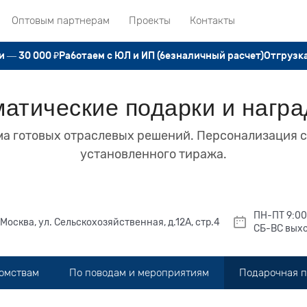
Оптовым партнерам
Проекты
Контакты
 — 30 000 ₽
Работаем с ЮЛ и ИП (безналичный расчет)
Отгрузка
атические подарки и награ
а готовых отраслевых решений. Персонализация 
установленного тиража.
ПН-ПТ 9:00
. Москва, ул. Сельскохозяйственная, д.12А, стр.4
СБ-ВС вых
домствам
По поводам и мероприятиям
Подарочная 