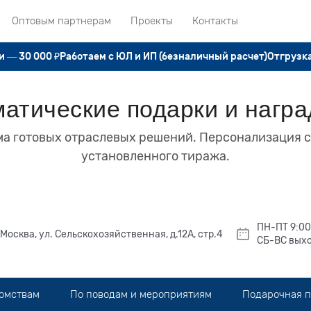
Оптовым партнерам
Проекты
Контакты
 — 30 000 ₽
Работаем с ЮЛ и ИП (безналичный расчет)
Отгрузка
атические подарки и награ
а готовых отраслевых решений. Персонализация 
установленного тиража.
ПН-ПТ 9:00
. Москва, ул. Сельскохозяйственная, д.12А, стр.4
СБ-ВС вых
домствам
По поводам и мероприятиям
Подарочная 