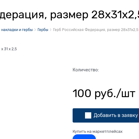
дерация, размер 28х31х2,
 накладки и гербы
Гербы
Герб Российская Федерация, размер 28х31х2,5
8
x
31
x
2,5
Количество:
100
 руб./шт
Добавить в заявку
Купить на маркетплейсах